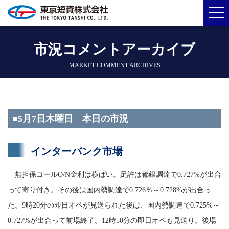
市況コメントアーカイブ
MARKET COMMENT ARCHIVES
■5月7日木曜日 本日の市況
インターバンク市場
無担保コールO/N金利は横ばい。足許は都銀調達で0.727%が出合
って寄り付き。その後は国内勢調達で0.726％～0.728%が出合っ
た。9時20分の即日オペが見送られた後は、国内勢調達で0.725%～
0.727%が出合って前場終了。12時50分の即日オペも見送り。後場