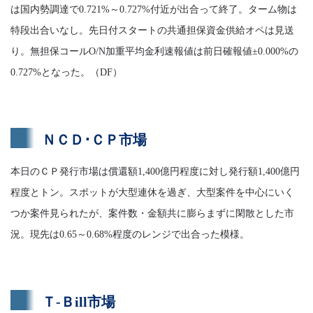
は国内勢調達で0.721%～0.727%付近が出合って終了。ターム物は
特段出合いなし。先日付スタートの共通担保資金供給オペは見送
り。無担保コールO/N加重平均金利速報値は前日確報値±0.000%の
0.727%となった。（DF）
ＮＣＤ･ＣＰ市場
本日のＣＰ発行市場は償還額1,400億円程度に対し発行額1,400億円
程度とトン。スポットが大型連休を過ぎ、大型案件を中心にいく
つか案件見られたが、案件数・金額共に膨らまずに閑散とした市
況。現先は0.65～0.68%程度のレンジで出合った模様。
Ｔ-Ｂill市場