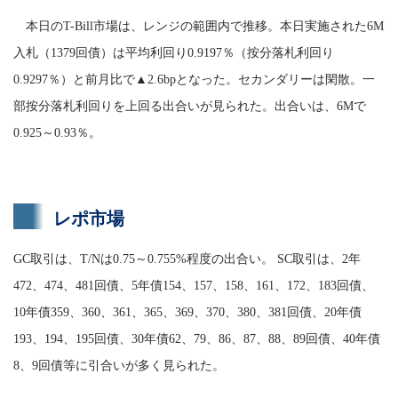
本日のT-Bill市場は、レンジの範囲内で推移。本日実施された6M
入札（1379回債）は平均利回り0.9197％（按分落札利回り
0.9297％）と前月比で▲2.6bpとなった。セカンダリーは閑散。一
部按分落札利回りを上回る出合いが見られた。出合いは、6Mで
0.925～0.93％。
レポ市場
GC取引は、T/Nは0.75～0.755%程度の出合い。 SC取引は、2年
472、474、481回債、5年債154、157、158、161、172、183回債、
10年債359、360、361、365、369、370、380、381回債、20年債
193、194、195回債、30年債62、79、86、87、88、89回債、40年債
8、9回債等に引合いが多く見られた。