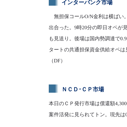
インターバンク市場
無担保コールO/N金利は横ばい。足
出合った。9時20分の即日オペが見
も見送り。後場は国内勢調達で0.9
タートの共通担保資金供給オペは見送
（DF）
ＮＣＤ･ＣＰ市場
本日のＣＰ発行市場は償還額4,30
案件活発に見られてトン。現先は0.