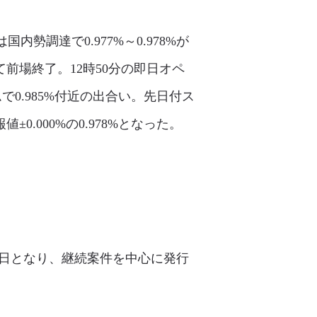
勢調達で0.977%～0.978%が
て前場終了。12時50分の即日オペ
で0.985%付近の出合い。先日付ス
.000%の0.978%となった。
10日となり、継続案件を中心に発行