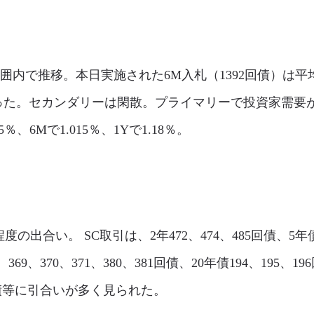
範囲内で推移。本日実施された6M入札（1392回債）は平均
bpとなった。セカンダリーは閑散。プライマリーで投資家
、6Mで1.015％、1Yで1.18％。
%程度の出合い。 SC取引は、2年472、474、485回債、5年債15
、369、370、371、380、381回債、20年債194、195、1
9回債等に引合いが多く見られた。