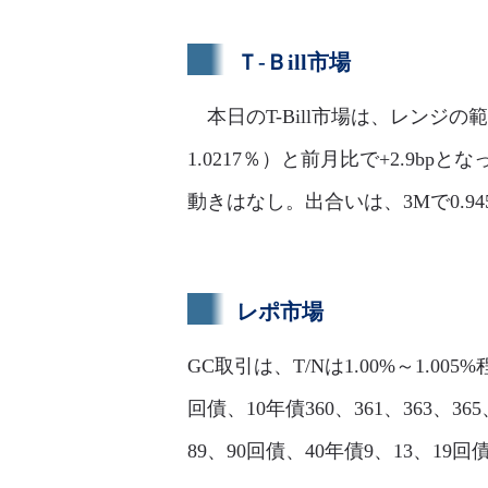
Ｔ-Ｂill市場
本日のT-Bill市場は、レンジの
1.0217％）と前月比で+2.9
動きはなし。出合いは、3Mで0.945％
レポ市場
GC取引は、T/Nは1.00%～1.005
回債、10年債360、361、363、365
89、90回債、40年債9、13、1