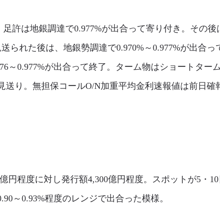
許は地銀調達で0.977%が出合って寄り付き。その後は国内
送られた後は、地銀勢調達で0.970%～0.977%が出合っ
76～0.977%が出合って終了。ターム物はショートターム
り。無担保コールO/N加重平均金利速報値は前日確報値±0
0億円程度に対し発行額4,300億円程度。スポットが5・
90～0.93%程度のレンジで出合った模様。