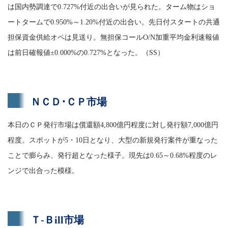
は国内勢調達で0.727%付近の出合いが見られた。ターム物はショ
ートタームで0.950%～1.20%付近の出合い。先日付スタートの共通
担保資金供給オペは見送り。無担保コールO/N加重平均金利速報値
は前日確報値±0.000%の0.727%となった。（SS）
ＮＣＤ･ＣＰ市場
本日のＣＰ発行市場は償還額4,800億円程度に対し発行額7,000億円
程度。スポットが5・10日となり、大型の新規発行案件が重なった
ことで膨らみ、発行超となった様子。現先は0.65～0.68%程度のレ
ンジで出合った模様。
Ｔ-Ｂill市場