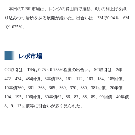
本日のT-Bill市場は、レンジの範囲内で推移。6月の利上げを織
り込みつつ居所を探る展開が続いた。出合いは、3Mで0.94％、6M
で1.025％。
レポ市場
GC取引は、T/Nは0.75～0.755%程度の出合い。 SC取引は、2年
472、474、484回債、5年債158、161、172、183、184、185回債、
10年債360、361、363、365、369、370、380、381回債、20年債
194、195、196回債、30年債62、86、87、88、89、90回債、40年債
8、9、13回債等に引合いが多く見られた。