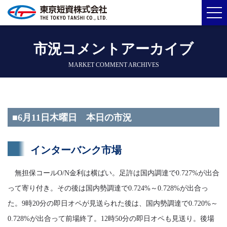
市況コメントアーカイブ
MARKET COMMENT ARCHIVES
■6月11日木曜日 本日の市況
インターバンク市場
無担保コールO/N金利は横ばい。足許は国内調達で0.727%が出合
って寄り付き。その後は国内勢調達で0.724%～0.728%が出合っ
た。9時20分の即日オペが見送られた後は、国内勢調達で0.720%～
0.728%が出合って前場終了。12時50分の即日オペも見送り。後場