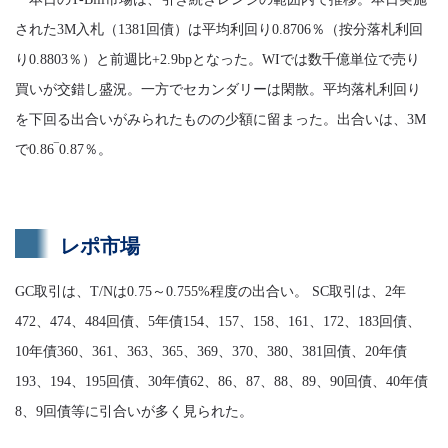
された3M入札（1381回債）は平均利回り0.8706％（按分落札利回
り0.8803％）と前週比+2.9bpとなった。WIでは数千億単位で売り
買いが交錯し盛況。一方でセカンダリーは閑散。平均落札利回り
を下回る出合いがみられたものの少額に留まった。出合いは、3M
で0.86‾0.87％。
レポ市場
GC取引は、T/Nは0.75～0.755%程度の出合い。 SC取引は、2年
472、474、484回債、5年債154、157、158、161、172、183回債、
10年債360、361、363、365、369、370、380、381回債、20年債
193、194、195回債、30年債62、86、87、88、89、90回債、40年債
8、9回債等に引合いが多く見られた。