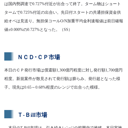
は国内勢調達で0.727%付近が出合って終了。ターム物はショート
タームで0.725%付近の出合い。先日付スタートの共通担保資金供
給オペは見送り。無担保コールO/N加重平均金利速報値は前日確報
値±0.000%の0.727%となった。（SS）
ＮＣＤ･ＣＰ市場
本日のＣＰ発行市場は償還額1,300億円程度に対し発行額1,700億円
程度。新規案件が散見されて発行額は膨らみ、発行超となった様
子。現先は0.65～0.68%程度のレンジで出合った模様。
Ｔ-Ｂill市場
本日のT-Bill市場は、引き続きレンジの範囲内で推移。本日実施