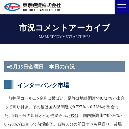
市況コメントアーカイブ
MARKET COMMENT ARCHIVES
■5月15日金曜日 本日の市況
インターバンク市場
無担保コールO/N金利は横ばい。足許は地銀調達で0.727%が出合
って寄り付き。その後は国内勢調達で0.727％～0.728%が出合っ
た。9時20分の即日オペが見送られた後は、国内勢調達で0.726%～
0.728%が出合って前場終了。12時50分の即日オペも見送り。後場