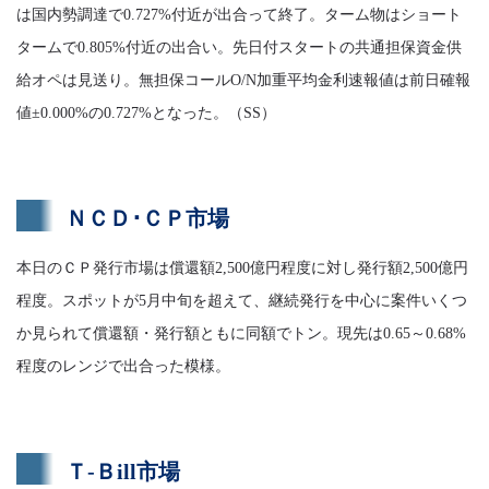
は国内勢調達で0.727%付近が出合って終了。ターム物はショート
タームで0.805%付近の出合い。先日付スタートの共通担保資金供
給オペは見送り。無担保コールO/N加重平均金利速報値は前日確報
値±0.000%の0.727%となった。（SS）
ＮＣＤ･ＣＰ市場
本日のＣＰ発行市場は償還額2,500億円程度に対し発行額2,500億円
程度。スポットが5月中旬を超えて、継続発行を中心に案件いくつ
か見られて償還額・発行額ともに同額でトン。現先は0.65～0.68%
程度のレンジで出合った模様。
Ｔ-Ｂill市場