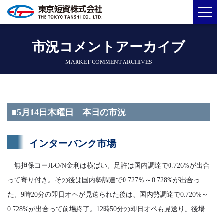
市況コメントアーカイブ
MARKET COMMENT ARCHIVES
■5月14日木曜日 本日の市況
インターバンク市場
無担保コールO/N金利は横ばい。足許は国内調達で0.726%が出合
って寄り付き。その後は国内勢調達で0.727％～0.728%が出合っ
た。9時20分の即日オペが見送られた後は、国内勢調達で0.720%～
0.728%が出合って前場終了。12時50分の即日オペも見送り。後場