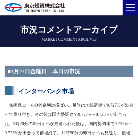
市況コメントアーカイブ
MARKET COMMENT ARCHIVES
■3月27日金曜日 本日の市況
インターバンク市場
無担保コールO/N金利は横ばい。足許は地銀調達で0.727%が出合
って寄り付き。その後は国内勢調達で0.727%～0.728%が出合っ
た。9時20分の即日オペが見送られた後は、国内勢調達で0.725%～
0.727%が出合って前場終了。12時50分の即日オペも見送り。後場