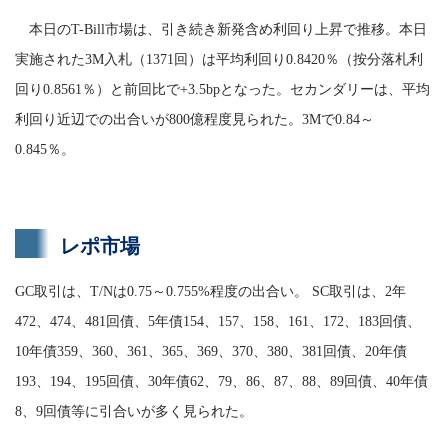
本日のT-Bill市場は、引き続き新発含め利回り上昇で推移。本日
実施された3M入札（1371回）は平均利回り0.8420％（按分落札利
回り0.8561％）と前回比で+3.5bpとなった。セカンダリーは、平均
利回り近辺での出合いが800億程度見られた。3Mで0.84～
0.845％。
レポ市場
GC取引は、T/Nは0.75～0.755%程度の出合い。 SC取引は、2年
472、474、481回債、5年債154、157、158、161、172、183回債、
10年債359、360、361、365、369、370、380、381回債、20年債
193、194、195回債、30年債62、79、86、87、88、89回債、40年債
8、9回債等に引合いが多く見られた。