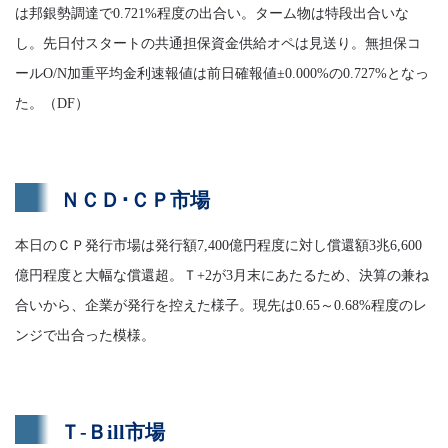
は邦銀勢調達で0.721%程度の出合い。ターム物は特段出合いな
し。先日付スタートの共通担保資金供給オペは見送り。無担保コ
ールO/N加重平均金利速報値は前日確報値±0.000%の0.727%となっ
た。（DF）
ＮＣＤ･ＣＰ市場
本日のＣＰ発行市場は発行額7,400億円程度に対し償還額3兆6,600
億円程度と大幅な償還超。Ｔ+2が3月末にあたるため、決算の兼ね
合いから、企業が発行を控えた様子。現先は0.65～0.68%程度のレ
ンジで出合った模様。
Ｔ-Ｂill市場