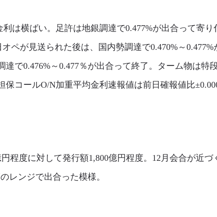
利は横ばい。足許は地銀調達で0.477%が出合って寄
即日オペが見送られた後は、国内勢調達で0.470%～0.477
達で0.476%～0.477％が出合って終了。ターム物は
コールO/N加重平均金利速報値は前日確報値比±0.000%
億円程度に対して発行額1,800億円程度。12月会合が近
%程度のレンジで出合った模様。