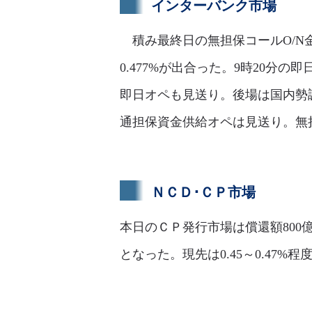
インターバンク市場
積み最終日の無担保コールO/N金
0.477%が出合った。9時20分の
即日オペも見送り。後場は国内勢調
通担保資金供給オペは見送り。無担保
ＮＣＤ･ＣＰ市場
本日のＣＰ発行市場は償還額800
となった。現先は0.45～0.47