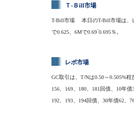
Ｔ-Ｂill市場
T-Bill市場 本日のT-Bil
で0.625、6Mで0.69‾0.695％。
レポ市場
GC取引は、T/Nは0.50～0.505%
156、169、180、181回債、10年債3
192、193、194回債、30年債6