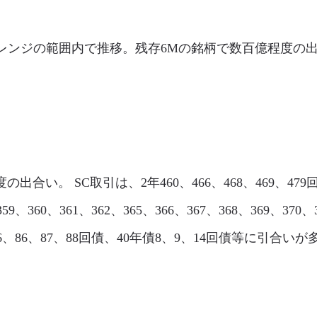
l市場は、レンジの範囲内で推移。残存6Mの銘柄で数百億程度
程度の出合い。 SC取引は、2年460、466、468、469、479回
59、360、361、362、365、366、367、368、369、370
2、76、86、87、88回債、40年債8、9、14回債等に引合