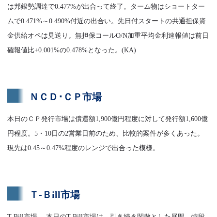
は邦銀勢調達で0.477%が出合って終了。ターム物はショートター
ムで0.471%～0.490%付近の出合い。先日付スタートの共通担保資
金供給オペは見送り。無担保コールO/N加重平均金利速報値は前日
確報値比+0.001%の0.478%となった。(KA)
ＮＣＤ･ＣＰ市場
本日のＣＰ発行市場は償還額1,900億円程度に対して発行額1,600億
円程度。5・10日の2営業日前のため、比較的案件が多くあった。
現先は0.45～0.47%程度のレンジで出合った模様。
Ｔ-Ｂill市場
T-Bill市場 本日のT-Bill市場は、引き続き閑散とした展開。特段