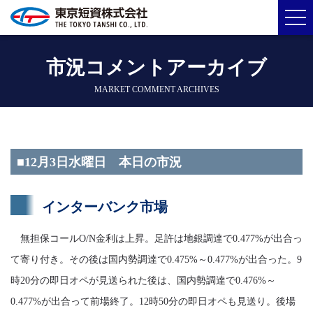
市況コメントアーカイブ
MARKET COMMENT ARCHIVES
■12月3日水曜日 本日の市況
インターバンク市場
無担保コールO/N金利は上昇。足許は地銀調達で0.477%が出合っ
て寄り付き。その後は国内勢調達で0.475%～0.477%が出合った。9
時20分の即日オペが見送られた後は、国内勢調達で0.476%～
0.477%が出合って前場終了。12時50分の即日オペも見送り。後場