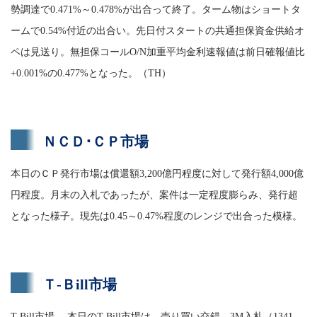
勢調達で0.471%～0.478%が出合って終了。ターム物はショートタ
ームで0.54%付近の出合い。先日付スタートの共通担保資金供給オ
ペは見送り。無担保コールO/N加重平均金利速報値は前日確報値比
+0.001%の0.477%となった。（TH）
ＮＣＤ･ＣＰ市場
本日のＣＰ発行市場は償還額3,200億円程度に対して発行額4,000億
円程度。月末の入札であったが、案件は一定程度膨らみ、発行超
となった様子。現先は0.45～0.47%程度のレンジで出合った模様。
Ｔ-Ｂill市場
T-Bill市場 本日のT-Bill市場は、売り買い交錯。3M入札（1341