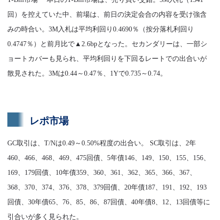
回）を控えていた中、前場は、前日の決定会合の内容を受け強含
みの時合い。3M入札は平均利回り0.4690％（按分落札利回り
0.4747％）と前月比で▲2.6bpとなった。セカンダリーは、一部シ
ョートカバーも見られ、平均利回りを下回るレートでの出合いが
散見された。3Mは0.44～0.47％、1Yで0.735～0.74。
レポ市場
GC取引は、T/Nは0.49～0.50%程度の出合い。 SC取引は、2年
460、466、468、469、475回債、5年債146、149、150、155、156、
169、179回債、10年債359、360、361、362、365、366、367、
368、370、374、376、378、379回債、20年債187、191、192、193
回債、30年債65、76、85、86、87回債、40年債8、12、13回債等に
引合いが多く見られた。