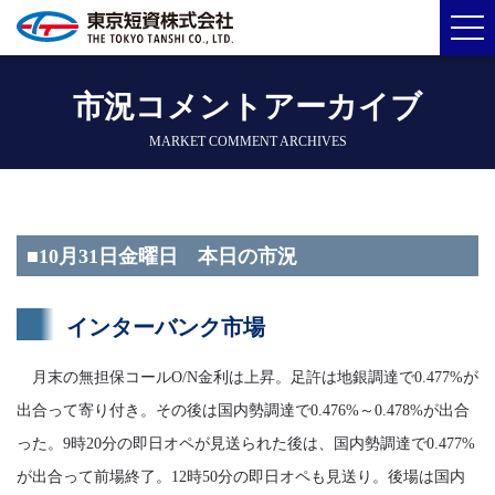
市況コメントアーカイブ
MARKET COMMENT ARCHIVES
■10月31日金曜日 本日の市況
インターバンク市場
月末の無担保コールO/N金利は上昇。足許は地銀調達で0.477%が
出合って寄り付き。その後は国内勢調達で0.476%～0.478%が出合
った。9時20分の即日オペが見送られた後は、国内勢調達で0.477%
が出合って前場終了。12時50分の即日オペも見送り。後場は国内