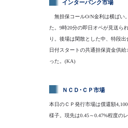
インターバンク市場
無担保コールO/N金利は横ばい。足
た。9時20分の即日オペが見送られ
り。後場は閑散とした中、特段出合
日付スタートの共通担保資金供給オペ
った。(KA)
ＮＣＤ･ＣＰ市場
本日のＣＰ発行市場は償還額4,1
様子。現先は0.45～0.47%程度