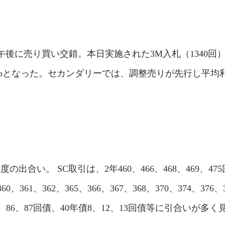
市場は、午後に売り買い交錯。本日実施された3M入札（1340回
2.7bpとなった。セカンダリーでは、調整売りが先行し平
。
%程度の出合い。 SC取引は、2年460、466、468、469、475
60、361、362、365、366、367、368、370、374、376
、85、86、87回債、40年債8、12、13回債等に引合いが多