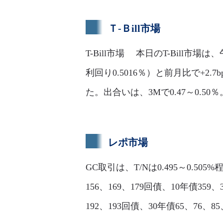
Ｔ-Ｂill市場
T-Bill市場 本日のT-Bill
利回り0.5016％）と前月比で+
た。出合いは、3Mで0.47～0.50％
レポ市場
GC取引は、T/Nは0.495～0.505
156、169、179回債、10年債359、3
192、193回債、30年債65、76