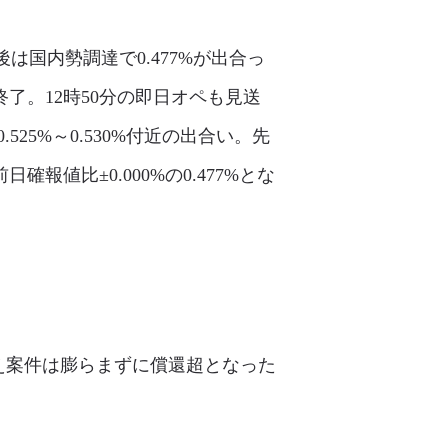
は国内勢調達で0.477%が出合っ
終了。12時50分の即日オペも見送
5%～0.530%付近の出合い。先
値比±0.000%の0.477%とな
控え案件は膨らまずに償還超となった