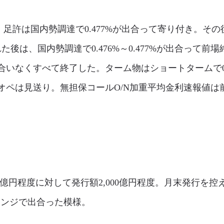
許は国内勢調達で0.477%が出合って寄り付き。その後
た後は、国内勢調達で0.476%～0.477%が出合って前場
いなくすべて終了した。ターム物はショートタームで0.52
は見送り。無担保コールO/N加重平均金利速報値は前日確報
00億円程度に対して発行額2,000億円程度。月末発行を
のレンジで出合った模様。