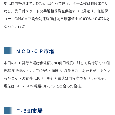
場は国内勢調達で0.477%が出合って終了。ターム物は特段出合い
なし。先日付スタートの共通担保資金供給オペは見送り。無担保
コールO/N加重平均金利速報値は前日確報値比±0.000%の0.477%と
なった。(SO)
ＮＣＤ･ＣＰ市場
本日のＣＰ発行市場は償還額2,700億円程度に対して発行額2,700億
円程度で概ねトン。T+2が5・10日の1営業日前にあたるが、まとま
ったロットの案件もあり、発行と償還は同程度で着地した様子。
現先は0.45～0.47%程度のレンジで出合った模様。
Ｔ-Ｂill市場