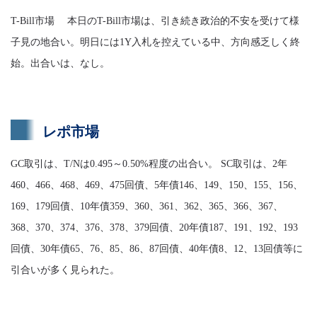
T-Bill市場 本日のT-Bill市場は、引き続き政治的不安を受けて様
子見の地合い。明日には1Y入札を控えている中、方向感乏しく終
始。出合いは、なし。
レポ市場
GC取引は、T/Nは0.495～0.50%程度の出合い。 SC取引は、2年
460、466、468、469、475回債、5年債146、149、150、155、156、
169、179回債、10年債359、360、361、362、365、366、367、
368、370、374、376、378、379回債、20年債187、191、192、193
回債、30年債65、76、85、86、87回債、40年債8、12、13回債等に
引合いが多く見られた。