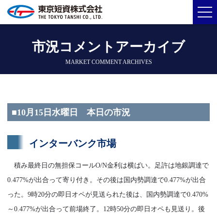
市況コメントアーカイブ
MARKET COMMENT ARCHIVES
■10月15日水曜日 本日の市況
インターバンク市場
積み最終日の無担保コールO/N金利は横ばい。足許は地銀調達で
0.477%が出合って寄り付き。その後は国内勢調達で0.477%が出合
った。9時20分の即日オペが見送られた後は、国内勢調達で0.470%
～0.477%が出合って前場終了。12時50分の即日オペも見送り。後