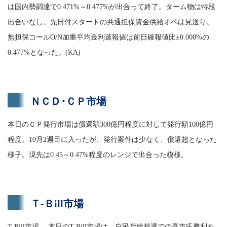
は国内勢調達で0.471%～0.477%が出合って終了。ターム物は特段
出合いなし。先日付スタートの共通担保資金供給オペは見送り。
無担保コールO/N加重平均金利速報値は前日確報値比±0.000%の
0.477%となった。(KA)
ＮＣＤ･ＣＰ市場
本日のＣＰ発行市場は償還額300億円程度に対して発行額100億円
程度。10月2週目に入ったが、発行案件は少なく、償還超となった
様子。現先は0.45～0.47%程度のレンジで出合った模様。
Ｔ-Ｂill市場
T-Bill市場 本日のT-Bill市場は、自民党総裁選での高市氏勝利を