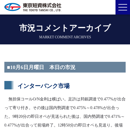
市況コメントアーカイブ
MARKET COMMENT ARCHIVES
■10月6日月曜日 本日の市況
インターバンク市場
無担保コールO/N金利は横ばい。足許は邦銀調達で0.477%が出合
って寄り付き。その後は国内勢調達で0.475%～0.478%が出合っ
た。9時20分の即日オペが見送られた後は、国内勢調達で0.471%～
0.477%が出合って前場終了。12時50分の即日オペも見送り。後場