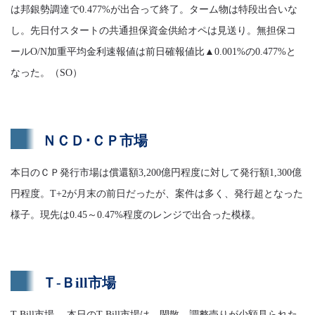
は邦銀勢調達で0.477%が出合って終了。ターム物は特段出合いな
し。先日付スタートの共通担保資金供給オペは見送り。無担保コ
ールO/N加重平均金利速報値は前日確報値比▲0.001%の0.477%と
なった。（SO）
ＮＣＤ･ＣＰ市場
本日のＣＰ発行市場は償還額3,200億円程度に対して発行額1,300億
円程度。T+2が月末の前日だったが、案件は多く、発行超となった
様子。現先は0.45～0.47%程度のレンジで出合った模様。
Ｔ-Ｂill市場
T-Bill市場 本日のT-Bill市場は、閑散。調整売りが少額見られた