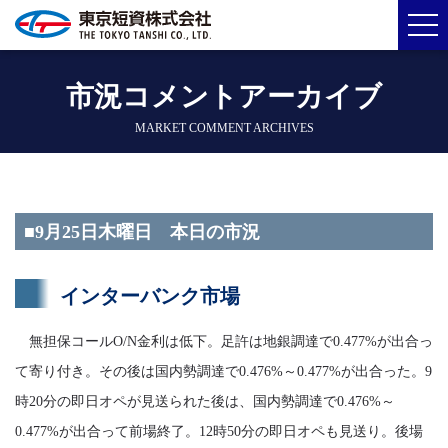
市況コメントアーカイブ
MARKET COMMENT ARCHIVES
■9月25日木曜日 本日の市況
インターバンク市場
無担保コールO/N金利は低下。足許は地銀調達で0.477%が出合っ
て寄り付き。その後は国内勢調達で0.476%～0.477%が出合った。9
時20分の即日オペが見送られた後は、国内勢調達で0.476%～
0.477%が出合って前場終了。12時50分の即日オペも見送り。後場