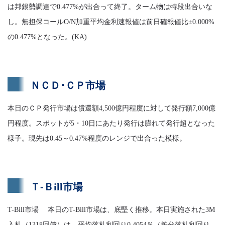
は邦銀勢調達で0.477%が出合って終了。ターム物は特段出合いな
し。無担保コールO/N加重平均金利速報値は前日確報値比±0.000%
の0.477%となった。(KA)
ＮＣＤ･ＣＰ市場
本日のＣＰ発行市場は償還額4,500億円程度に対して発行額7,000億
円程度。スポットが5・10日にあたり発行は膨れて発行超となった
様子。現先は0.45～0.47%程度のレンジで出合った模様。
Ｔ-Ｂill市場
T-Bill市場 本日のT-Bill市場は、底堅く推移。本日実施された3M
入札（1318回債）は、平均落札利回り0.4054％（按分落札利回り