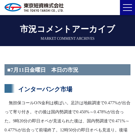
市況コメントアーカイブ
MARKET COMMENT ARCHIVES
■7月11日金曜日 本日の市況
インターバンク市場
無担保コールO/N金利は横ばい。足許は地銀調達で0.477%が出合
って寄り付き。その後は国内勢調達で0.450%～0.478%が出合っ
た。9時20分の即日オペが見送られた後は、国内勢調達で0.471%～
0.477%が出合って前場終了。12時50分の即日オペも見送り。後場