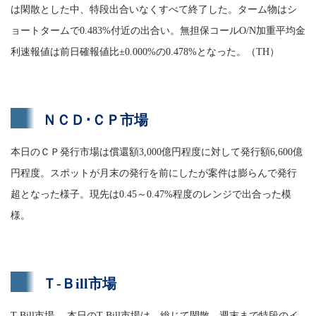
は閑散とした中、特段出合いなくすべて終了した。ターム物はシ
ョートタームで0.483%付近の出合い。無担保コールO/N加重平均金
利速報値は前日確報値比±0.000%の0.478%となった。（TH）
ＮＣＤ･ＣＰ市場
本日のＣＰ発行市場は償還額3,000億円程度に対して発行額6,600億
円程度。スポットが月末の発行を前にしたが案件は膨らんで発行
超となった様子。現先は0.45～0.47%程度のレンジで出合った模
様。
Ｔ-Ｂill市場
T-Bill市場 本日のT-Bill市場は、総じて閑散。週末まで特段のイ