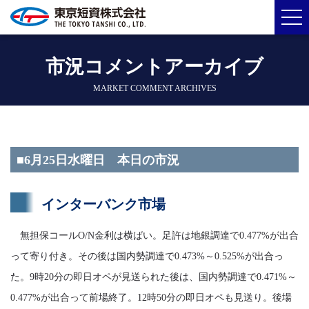
市況コメントアーカイブ
MARKET COMMENT ARCHIVES
■6月25日水曜日 本日の市況
インターバンク市場
無担保コールO/N金利は横ばい。足許は地銀調達で0.477%が出合
って寄り付き。その後は国内勢調達で0.473%～0.525%が出合っ
た。9時20分の即日オペが見送られた後は、国内勢調達で0.471%～
0.477%が出合って前場終了。12時50分の即日オペも見送り。後場