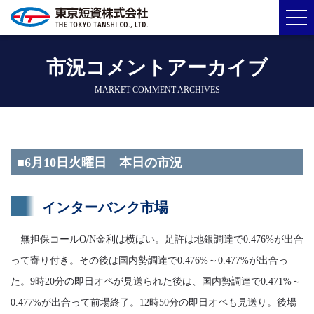
市況コメントアーカイブ
MARKET COMMENT ARCHIVES
■6月10日火曜日 本日の市況
インターバンク市場
無担保コールO/N金利は横ばい。足許は地銀調達で0.476%が出合
って寄り付き。その後は国内勢調達で0.476%～0.477%が出合っ
た。9時20分の即日オペが見送られた後は、国内勢調達で0.471%～
0.477%が出合って前場終了。12時50分の即日オペも見送り。後場