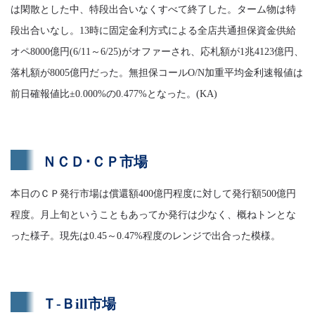
は閑散とした中、特段出合いなくすべて終了した。ターム物は特
段出合いなし。13時に固定金利方式による全店共通担保資金供給
オペ8000億円(6/11～6/25)がオファーされ、応札額が1兆4123億円、
落札額が8005億円だった。無担保コールO/N加重平均金利速報値は
前日確報値比±0.000%の0.477%となった。(KA)
ＮＣＤ･ＣＰ市場
本日のＣＰ発行市場は償還額400億円程度に対して発行額500億円
程度。月上旬ということもあってか発行は少なく、概ねトンとな
った様子。現先は0.45～0.47%程度のレンジで出合った模様。
Ｔ-Ｂill市場