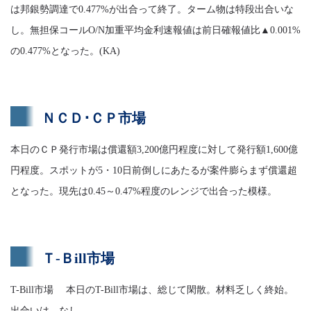
は邦銀勢調達で0.477%が出合って終了。ターム物は特段出合いな
し。無担保コールO/N加重平均金利速報値は前日確報値比▲0.001%
の0.477%となった。(KA)
ＮＣＤ･ＣＰ市場
本日のＣＰ発行市場は償還額3,200億円程度に対して発行額1,600億
円程度。スポットが5・10日前倒しにあたるが案件膨らまず償還超
となった。現先は0.45～0.47%程度のレンジで出合った模様。
Ｔ-Ｂill市場
T-Bill市場 本日のT-Bill市場は、総じて閑散。材料乏しく終始。
出合いは、なし。