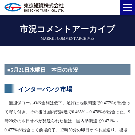
市況コメントアーカイブ
MARKET COMMENT ARCHIVES
■5月21日水曜日 本日の市況
インターバンク市場
無担保コールO/N金利は低下。足許は地銀調達で0.477%が出合っ
て寄り付き。その後は国内勢調達で0.465%～0.478%が出合った。9
時20分の即日オペが見送られた後は、国内勢調達で0.471%～
0.477%が出合って前場終了。12時50分の即日オペも見送り。後場