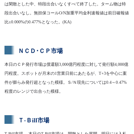
は閑散とした中、特段出合いなくすべて終了した。ターム物は特
段出合いなし。無担保コールO/N加重平均金利速報値は前日確報値
比±0.000%の0.477%となった。(KA)
ＮＣＤ･ＣＰ市場
本日のＣＰ発行市場は償還額3,000億円程度に対して発行額4,000億
円程度。スポットが月末の1営業日前にあたるが、T+3を中心に案
件が膨らみ発行超となった模様。Ｓ/Ｎ現先については0.4～0.47%
程度のレンジで出合った模様。
Ｔ-Ｂill市場
T-Bill市場 本日のT-Bill市場は、閑散とした展開。明日には入札