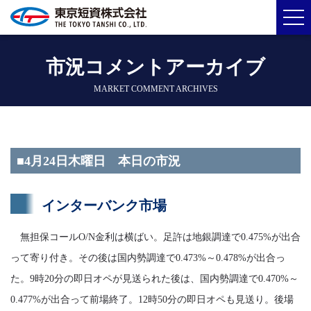
市況コメントアーカイブ
MARKET COMMENT ARCHIVES
■4月24日木曜日 本日の市況
インターバンク市場
無担保コールO/N金利は横ばい。足許は地銀調達で0.475%が出合
って寄り付き。その後は国内勢調達で0.473%～0.478%が出合っ
た。9時20分の即日オペが見送られた後は、国内勢調達で0.470%～
0.477%が出合って前場終了。12時50分の即日オペも見送り。後場