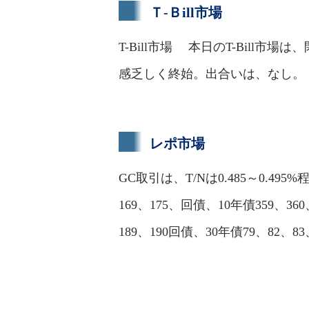
Ｔ-Ｂill市場
T-Bill市場 本日のT-Bil
感乏しく終始。出合いは、なし。
レポ市場
GC取引は、T/Nは0.485～0.495
169、175、回債、10年債359、360、
189、190回債、30年債79、82