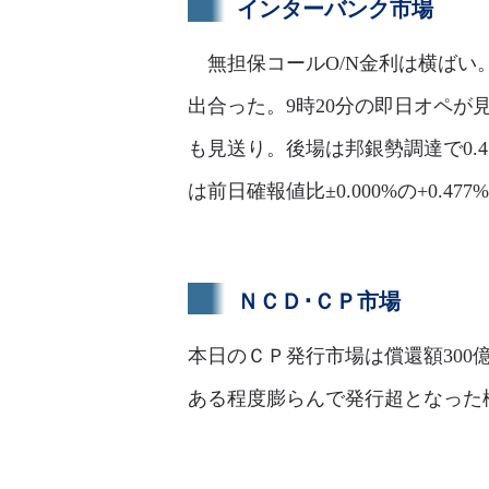
インターバンク市場
無担保コールO/N金利は横ばい。足
出合った。9時20分の即日オペが見
も見送り。後場は邦銀勢調達で0.
は前日確報値比±0.000%の+0.477
ＮＣＤ･ＣＰ市場
本日のＣＰ発行市場は償還額300
ある程度膨らんで発行超となった様