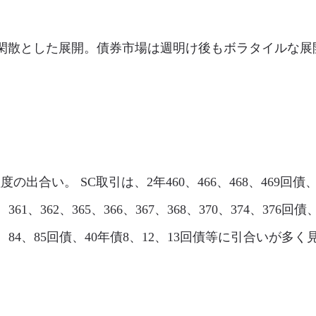
l市場は、閑散とした展開。債券市場は週明け後もボラタイル
%程度の出合い。 SC取引は、2年460、466、468、469回債、5
361、362、365、366、367、368、370、374、376回債
、83、84、85回債、40年債8、12、13回債等に引合いが多