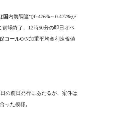
勢調達で0.476%～0.477%が
て前場終了。12時50分の即日オペ
保コールO/N加重平均金利速報値
10日の前日発行にあたるが、案件は
出合った模様。