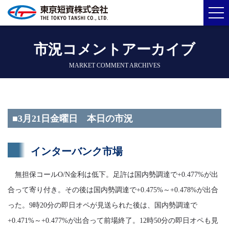
市況コメントアーカイブ
MARKET COMMENT ARCHIVES
■3月21日金曜日 本日の市況
インターバンク市場
無担保コールO/N金利は低下。足許は国内勢調達で+0.477%が出
合って寄り付き。その後は国内勢調達で+0.475%～+0.478%が出合
った。9時20分の即日オペが見送られた後は、国内勢調達で
+0.471%～+0.477%が出合って前場終了。12時50分の即日オペも見