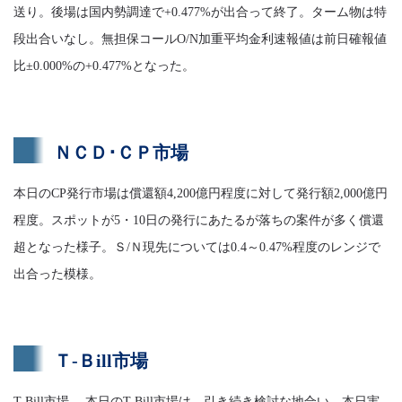
送り。後場は国内勢調達で+0.477%が出合って終了。ターム物は特
段出合いなし。無担保コールO/N加重平均金利速報値は前日確報値
比±0.000%の+0.477%となった。
ＮＣＤ･ＣＰ市場
本日のCP発行市場は償還額4,200億円程度に対して発行額2,000億円
程度。スポットが5・10日の発行にあたるが落ちの案件が多く償還
超となった様子。Ｓ/Ｎ現先については0.4～0.47%程度のレンジで
出合った模様。
Ｔ-Ｂill市場
T-Bill市場 本日のT-Bill市場は、引き続き検討な地合い。本日実