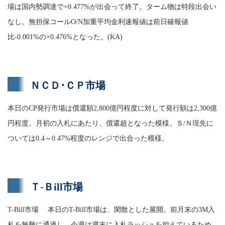
場は国内勢調達で+0.477%が出会って終了。ターム物は特段出会い
なし。無担保コールO/N加重平均金利速報値は前日確報値
比-0.001%の+0.476%となった。(KA)
ＮＣＤ･ＣＰ市場
本日のCP発行市場は償還額2,800億円程度に対して発行額は2,300億
円程度。月初の入札にあたり、償還超となった模様。Ｓ/Ｎ現先に
ついては0.4～0.47%程度のレンジで出合った模様。
Ｔ-Ｂill市場
T-Bill市場 本日のT-Bill市場は、閑散とした展開。前月末の3M入
札を無難に通過し、今週は週末に入札ラッシュを控えているため