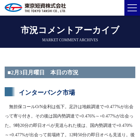
市況コメントアーカイブ
MARKET COMMENT ARCHIVES
■2月3日月曜日 本日の市況
インターバンク市場
無担保コールO/N金利は低下。足許は地銀調達で+0.477%が出会
って寄り付き。その後は国内勢調達で+0.476%～+0.477%が出会っ
た。9時20分の即日オペが見送られた後は、国内勢調達で+0.470%
～+0.477%が出会って前場終了。12時50分の即日オペも見送り。後