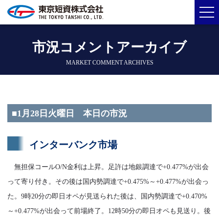
市況コメントアーカイブ
MARKET COMMENT ARCHIVES
■1月28日火曜日 本日の市況
インターバンク市場
無担保コールO/N金利は上昇。足許は地銀調達で+0.477%が出会
って寄り付き。その後は国内勢調達で+0.475%～+0.477%が出会っ
た。9時20分の即日オペが見送られた後は、国内勢調達で+0.470%
～+0.477%が出会って前場終了。12時50分の即日オペも見送り。後