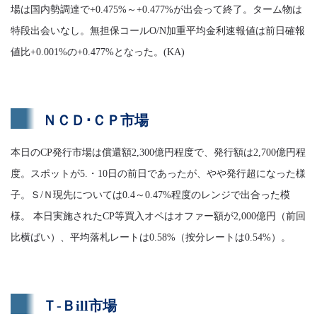
場は国内勢調達で+0.475%～+0.477%が出会って終了。ターム物は
特段出会いなし。無担保コールO/N加重平均金利速報値は前日確報
値比+0.001%の+0.477%となった。(KA)
ＮＣＤ･ＣＰ市場
本日のCP発行市場は償還額2,300億円程度で、発行額は2,700億円程
度。スポットが5.・10日の前日であったが、やや発行超になった様
子。Ｓ/Ｎ現先については0.4～0.47%程度のレンジで出合った模
様。 本日実施されたCP等買入オペはオファー額が2,000億円（前回
比横ばい）、平均落札レートは0.58%（按分レートは0.54%）。
Ｔ-Ｂill市場