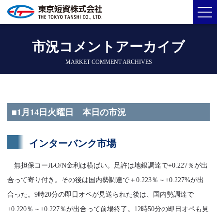
市況コメントアーカイブ
MARKET COMMENT ARCHIVES
■1月14日火曜日 本日の市況
インターバンク市場
無担保コールO/N金利は横ばい。足許は地銀調達で+0.227％が出
合って寄り付き。その後は国内勢調達で＋0.223％～+0.227%が出
合った。9時20分の即日オペが見送られた後は、国内勢調達で
+0.220％～+0.227％が出合って前場終了。12時50分の即日オペも見