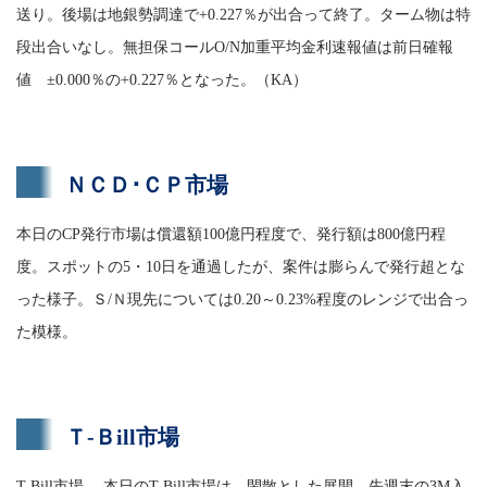
送り。後場は地銀勢調達で+0.227％が出合って終了。ターム物は特
段出合いなし。無担保コールO/N加重平均金利速報値は前日確報
値 ±0.000％の+0.227％となった。（KA）
ＮＣＤ･ＣＰ市場
本日のCP発行市場は償還額100億円程度で、発行額は800億円程
度。スポットの5・10日を通過したが、案件は膨らんで発行超とな
った様子。Ｓ/Ｎ現先については0.20～0.23%程度のレンジで出合っ
た模様。
Ｔ-Ｂill市場
T-Bill市場 本日のT-Bill市場は、閑散とした展開。先週末の3M入