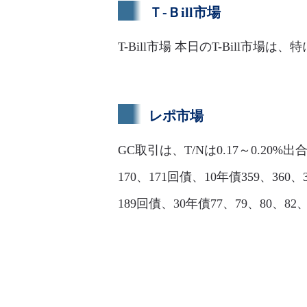
Ｔ-Ｂill市場
T-Bill市場 本日のT-Bill市場
レポ市場
GC取引は、T/Nは0.17～0.20%出合
170、171回債、10年債359、360、3
189回債、30年債77、79、80、