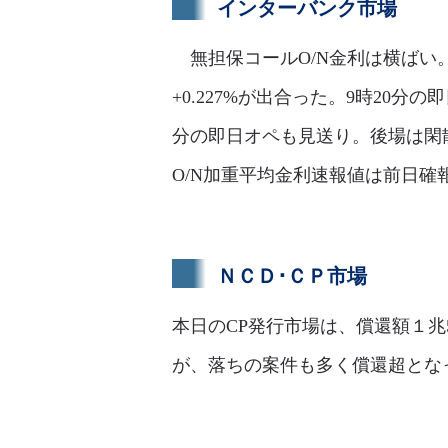
インターバンク市場
無担保コールO/N金利は横ばい。足
+0.227%が出合った。9時20分の
分の即日オペも見送り。後場は閑
O/N加重平均金利速報値は前日確報値±
ＮＣＤ･ＣＰ市場
本日のCP発行市場は、償還額１兆5
が、落ちの案件も多く償還超となった