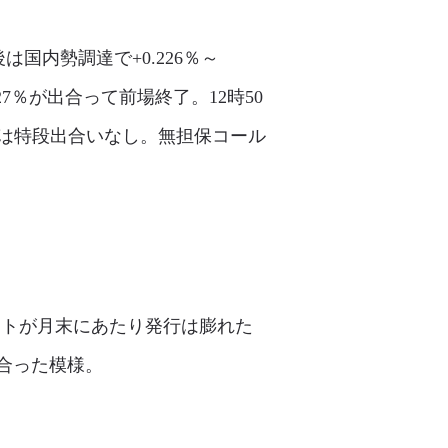
国内勢調達で+0.226％～
227％が出合って前場終了。12時50
は特段出合いなし。無担保コール
ポットが月末にあたり発行は膨れた
出合った模様。