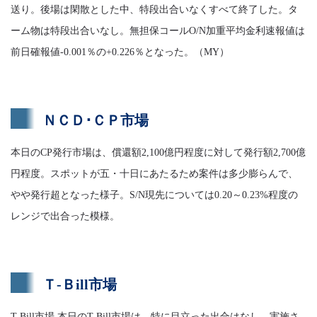
送り。後場は閑散とした中、特段出合いなくすべて終了した。タ
ーム物は特段出合いなし。無担保コールO/N加重平均金利速報値は
前日確報値-0.001％の+0.226％となった。（MY）
ＮＣＤ･ＣＰ市場
本日のCP発行市場は、償還額2,100億円程度に対して発行額2,700億
円程度。スポットが五・十日にあたるため案件は多少膨らんで、
やや発行超となった様子。S/N現先については0.20～0.23%程度の
レンジで出合った模様。
Ｔ-Ｂill市場
T-Bill市場 本日のT-Bill市場は、特に目立った出合はなし。実施さ