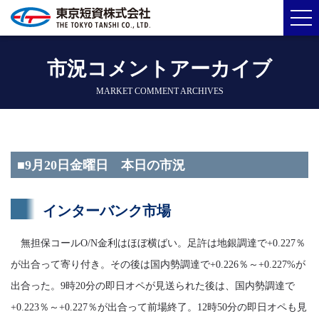
市況コメントアーカイブ
MARKET COMMENT ARCHIVES
■9月20日金曜日 本日の市況
インターバンク市場
無担保コールO/N金利はほぼ横ばい。足許は地銀調達で+0.227％
が出合って寄り付き。その後は国内勢調達で+0.226％～+0.227%が
出合った。9時20分の即日オペが見送られた後は、国内勢調達で
+0.223％～+0.227％が出合って前場終了。12時50分の即日オペも見