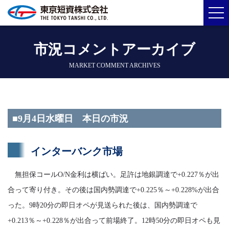
市況コメントアーカイブ
MARKET COMMENT ARCHIVES
■9月4日水曜日 本日の市況
インターバンク市場
無担保コールO/N金利は横ばい。足許は地銀調達で+0.227％が出
合って寄り付き。その後は国内勢調達で+0.225％～+0.228%が出合
った。9時20分の即日オペが見送られた後は、国内勢調達で
+0.213％～+0.228％が出合って前場終了。12時50分の即日オペも見