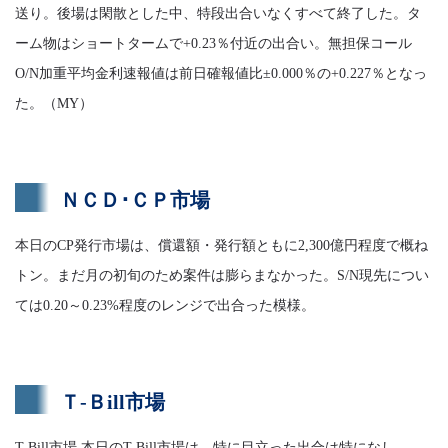
送り。後場は閑散とした中、特段出合いなくすべて終了した。タ
ーム物はショートタームで+0.23％付近の出合い。無担保コール
O/N加重平均金利速報値は前日確報値比±0.000％の+0.227％となっ
た。（MY）
ＮＣＤ･ＣＰ市場
本日のCP発行市場は、償還額・発行額ともに2,300億円程度で概ね
トン。まだ月の初旬のため案件は膨らまなかった。S/N現先につい
ては0.20～0.23%程度のレンジで出合った模様。
Ｔ-Ｂill市場
T-Bill市場 本日のT-Bill市場は、特に目立った出合は特になし。