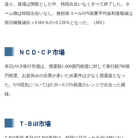
送り。後場は閑散とした中、特段出合いなくすべて終了した。タ
ーム物は特段出合いなし。無担保コールO/N加重平均金利速報値は
前日確報値比＋0.001％の+0.228％となった。（MY）
ＮＣＤ･ＣＰ市場
本日のCP発行市場は、償還額1,600億円程度に対して発行額700億
円程度。お盆休みの企業が多いため案件は少なく償還超となっ
た。S/N現先については0.20～0.23%程度のレンジで出合った模
様。
Ｔ-Ｂill市場
T-Bill市場 本日のT-Bill市場は、特段に目立った出合は特になし。