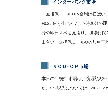
インターバンク市場
無担保コールO/N金利は横ばい。足
+0.228%が出合った。9時20分の
分の即日オペも見送り。後場は閑散
出合い。無担保コールO/N加重平均金
ＮＣＤ･ＣＰ市場
本日のCP発行市場は、償還額2,3
た。S/N現先については0.20～0