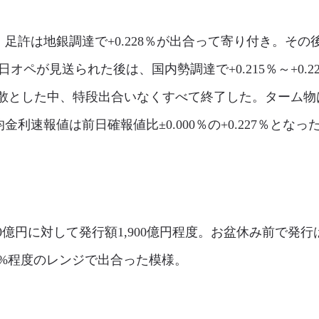
許は地銀調達で+0.228％が出合って寄り付き。その後は
即日オペが見送られた後は、国内勢調達で+0.215％～+0.
とした中、特段出合いなくすべて終了した。ターム物はシ
利速報値は前日確報値比±0.000％の+0.227％となっ
00億円に対して発行額1,900億円程度。お盆休み前で
.23%程度のレンジで出合った模様。