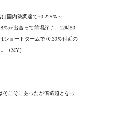
国内勢調達で+0.225％～
228％が出合って前場終了。12時50
ョートタームで+0.30％付近の
た。（MY）
発行はそこそこあったが償還超となっ