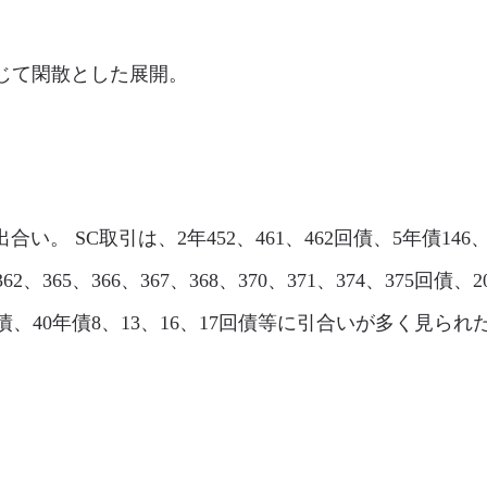
は、総じて閑散とした展開。
出合い。 SC取引は、2年452、461、462回債、5年債146、14
62、365、366、367、368、370、371、374、375回債、2
3回債、40年債8、13、16、17回債等に引合いが多く見られ