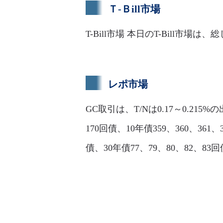
Ｔ-Ｂill市場
T-Bill市場 本日のT-Bill市場
レポ市場
GC取引は、T/Nは0.17～0.215%の
170回債、10年債359、360、361、3
債、30年債77、79、80、82、8