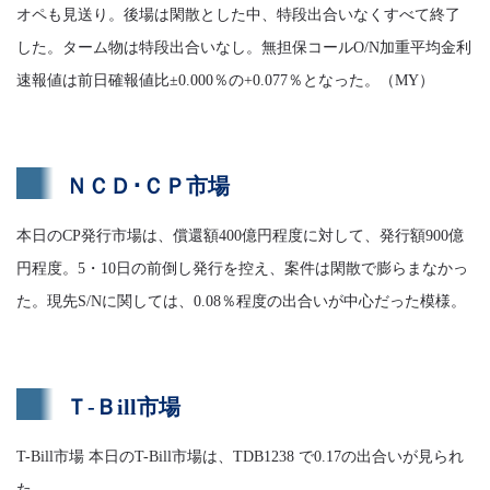
オペも見送り。後場は閑散とした中、特段出合いなくすべて終了
した。ターム物は特段出合いなし。無担保コールO/N加重平均金利
速報値は前日確報値比±0.000％の+0.077％となった。（MY）
ＮＣＤ･ＣＰ市場
本日のCP発行市場は、償還額400億円程度に対して、発行額900億
円程度。5・10日の前倒し発行を控え、案件は閑散で膨らまなかっ
た。現先S/Nに関しては、0.08％程度の出合いが中心だった模様。
Ｔ-Ｂill市場
T-Bill市場 本日のT-Bill市場は、TDB1238 で0.17の出合いが見られ
た。