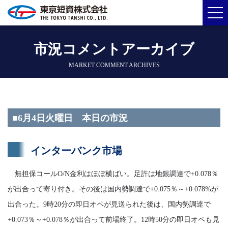
市況コメントアーカイブ
MARKET COMMENT ARCHIVES
■6月4日火曜日 本日の市況
インターバンク市場
無担保コールO/N金利はほぼ横ばい。足許は地銀調達で+0.078％
が出合って寄り付き。その後は国内勢調達で+0.075％～+0.078%が
出合った。9時20分の即日オペが見送られた後は、国内勢調達で
+0.073％～+0.078％が出合って前場終了。12時50分の即日オペも見