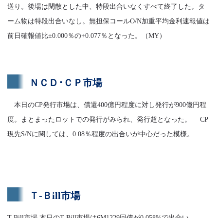
送り。後場は閑散とした中、特段出合いなくすべて終了した。タ
ーム物は特段出合いなし。無担保コールO/N加重平均金利速報値は
前日確報値比±0.000％の+0.077％となった。（MY）
ＮＣＤ･ＣＰ市場
本日のCP発行市場は、償還400億円程度に対し発行が900億円程
度。まとまったロットでの発行がみられ、発行超となった。 CP
現先S/Nに関しては、0.08％程度の出合いが中心だった模様。
Ｔ-Ｂill市場
T-Bill市場 本日のT-Bill市場は6M1229回債が0.058%で出合い。