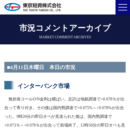
市況コメントアーカイブ
MARKET COMMENT ARCHIVES
■4月11日木曜日 本日の市況
インターバンク市場
無担保コールO/N金利は横ばい。足許は地銀調達で+0.078％が出
合って寄り付き。その後は国内勢調達で+0.075%～+0.078%が出合
った。9時20分の即日オペが見送られた後は、国内勢調達で
+0.073％～+0.078％が出合って前場終了。12時50分の即日オペも見