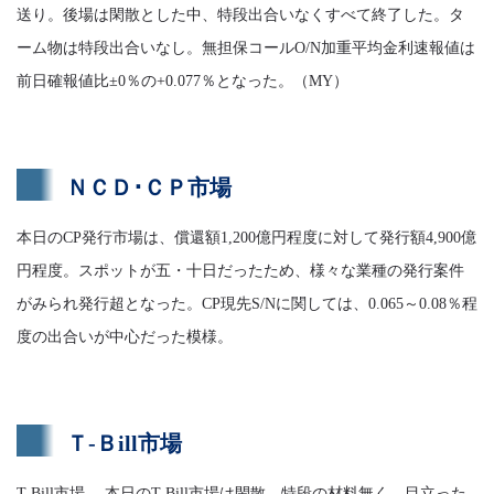
送り。後場は閑散とした中、特段出合いなくすべて終了した。タ
ーム物は特段出合いなし。無担保コールO/N加重平均金利速報値は
前日確報値比±0％の+0.077％となった。（MY）
ＮＣＤ･ＣＰ市場
本日のCP発行市場は、償還額1,200億円程度に対して発行額4,900億
円程度。スポットが五・十日だったため、様々な業種の発行案件
がみられ発行超となった。CP現先S/Nに関しては、0.065～0.08％程
度の出合いが中心だった模様。
Ｔ-Ｂill市場
T-Bill市場 本日のT-Bill市場は閑散。特段の材料無く、目立った