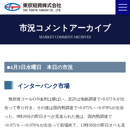
市況コメントアーカイブ
MARKET COMMENT ARCHIVES
■4月3日水曜日 本日の市況
インターバンク市場
無担保コールO/N金利は横ばい。足許は地銀調達で+0.075％が出
合って寄り付き。その後は国内勢調達で+0.075%～+0.078%が出合
った。9時20分の即日オペが見送られた後は、国内勢調達で
+0.075％～+0.078％が出合って前場終了。12時50分の即日オペも見