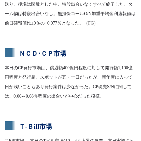
送り。後場は閑散とした中、特段出合いなくすべて終了した。タ
ーム物は特段出合いなし。無担保コールO/N加重平均金利速報値は
前日確報値比±0％の+0.077％となった。（FG）
ＮＣＤ･ＣＰ市場
本日のCP発行市場は、償還額400億円程度に対して発行額1,100億
円程度と発行超。スポットが五・十日だったが、新年度に入って
日が浅いこともあり発行案件は少なかった。CP現先S/Nに関して
は、0.06～0.08％程度の出合いが中心だった模様。
Ｔ-Ｂill市場
T-Bill市場 本日のTビル市場は利回り上昇の展開。本日実施され