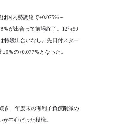
国内勢調達で+0.075%～
078％が出合って前場終了。12時50
は特段出合いなし。先日付スター
％の+0.077％となった。
引き続き、年度末の有利子負債削減の
合いが中心だった模様。