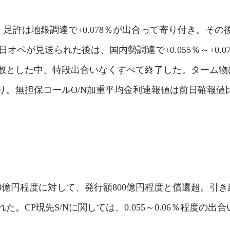
許は地銀調達で+0.078％が出合って寄り付き。その後は
即日オペが見送られた後は、国内勢調達で+0.055％～+0.
散とした中、特段出合いなくすべて終了した。ターム物
。無担保コールO/N加重平均金利速報値は前日確報値比±0
500億円程度に対して、発行額800億円程度と償還超。
。CP現先S/Nに関しては、0.055～0.06％程度の出