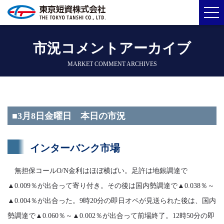
市況コメントアーカイブ
MARKET COMMENT ARCHIVES
■3月8日金曜日 本日の市況
インターバンク市場
無担保コールO/N金利はほぼ横ばい。足許は地銀調達で
▲0.009％が出合って寄り付き。その後は国内勢調達で▲0.038％～
▲0.004％が出合った。9時20分の即日オペが見送られた後は、国内
勢調達で▲0.060％～▲0.002％が出合って前場終了。12時50分の即