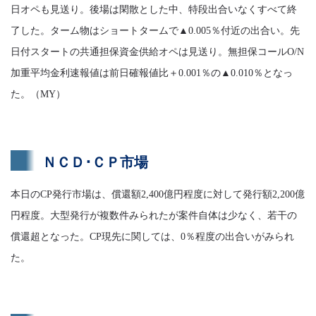
日オペも見送り。後場は閑散とした中、特段出合いなくすべて終
了した。ターム物はショートタームで▲0.005％付近の出合い。先
日付スタートの共通担保資金供給オペは見送り。無担保コールO/N
加重平均金利速報値は前日確報値比＋0.001％の▲0.010％となっ
た。（MY）
ＮＣＤ･ＣＰ市場
本日のCP発行市場は、償還額2,400億円程度に対して発行額2,200億
円程度。大型発行が複数件みられたが案件自体は少なく、若干の
償還超となった。CP現先に関しては、0％程度の出合いがみられ
た。