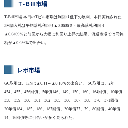
Ｔ-Ｂill市場
T-Bill市場 本日のTビル市場は利回り低下の展開。本日実施された
3M物入札は平均落札利回り▲0.0606％・最高落札利回り
▲0.0409％と前回から大幅に利回り上昇の結果。流通市場では同銘
柄が▲0.056%で出合い。
レポ市場
GC取引は、T/Nは▲0.11～▲0.10％の出合い。 SC取引は、2年
454、455、456回債、5年債146、149、150、160、164回債、10年債
358、359、360、361、362、365、366、367、368、370、371回債、
20年債184、185、186、187回債、30年債77、79、80回債、40年債
14、16回債等に引合いが多く見られた。