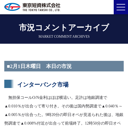
市況コメントアーカイブ
MARKET COMMENT ARCHIVES
■2月1日木曜日 本日の市況
インターバンク市場
無担保コールO/N金利はほぼ横這い。足許は地銀調達で
▲0.010％が出合って寄り付き。その後は国内勢調達で▲0.040％～
▲0.005％が出合った。9時20分の即日オペが見送られた後は、地銀
勢調達で▲0.008%付近が出合って前場終了。12時50分の即日オペ