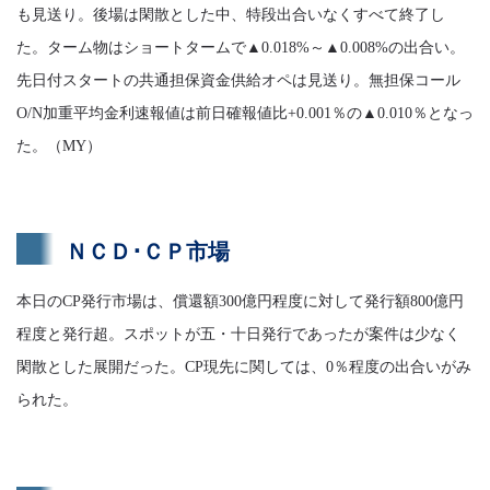
も見送り。後場は閑散とした中、特段出合いなくすべて終了し
た。ターム物はショートタームで▲0.018%～▲0.008%の出合い。
先日付スタートの共通担保資金供給オペは見送り。無担保コール
O/N加重平均金利速報値は前日確報値比+0.001％の▲0.010％となっ
た。（MY）
ＮＣＤ･ＣＰ市場
本日のCP発行市場は、償還額300億円程度に対して発行額800億円
程度と発行超。スポットが五・十日発行であったが案件は少なく
閑散とした展開だった。CP現先に関しては、0％程度の出合いがみ
られた。