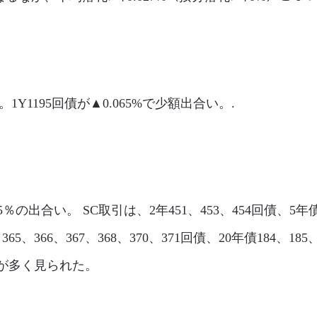
。1Y1195回債が▲0.065%で少額出合い。.
95％の出合い。 SC取引は、2年451、453、454回債、5年債1
、365、366、367、368、370、371回債、20年債184、18
いが多く見られた。