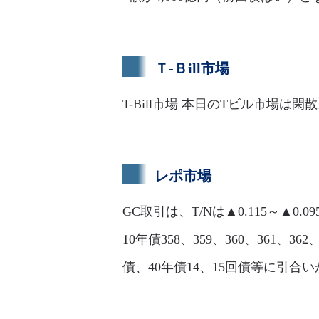
Ｔ-Ｂill市場
T-Bill市場 本日のTビル市場は閑散
レポ市場
GC取引は、T/Nは▲0.115～▲0.0
10年債358、359、360、361、362
債、40年債14、15回債等に引合