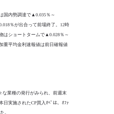
国内勢調達で▲0.035％～
0.018％が出合って前場終了。12時
はショートタームで▲0.028％～
N加重平均金利速報値は前日確報値
や様々な業種の発行がみられ、前週末
実施されたCP買入ｵﾍﾟは、ｵﾌｧ
った。