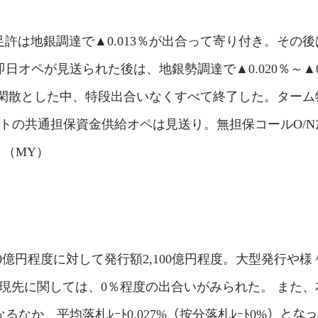
は地銀調達で▲0.013％が出合って寄り付き。その後は
の即日オペが見送られた後は、地銀勢調達で▲0.020％～▲
閑散とした中、特段出合いなくすべて終了した。ターム物
タートの共通担保資金供給オペは見送り。無担保コールO/
。（MY）
00億円程度に対して発行額2,100億円程度。大型発行
現先に関しては、0％程度の出合いがみられた。 また、本日
なるなか、平均落札ﾚｰﾄ0.027%（按分落札ﾚｰﾄ0%）とな