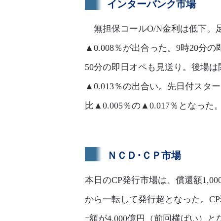
インターバンク市場
無担保コールO/N金利は低下。足許
▲0.008％が出合った。9時20分
50分の即日オペも見送り。後場は
▲0.013％の出合い。先日付ス
比▲0.005％の▲0.017％となった
ＮＣＤ･ＣＰ市場
本日のCP発行市場は、償還額1,0
から一転して発行超となった。CP
ｰ額が4,000億円（前回横ばい）と