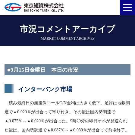
市況コメントアーカイブ
MARKET COMMENT ARCHIVES
■9月15日金曜日 本日の市況
インターバンク市場
積み最終日の無担保コールO/N金利は大きく低下。足許は地銀調
達で▲0.020％が出合って寄り付き。その後は国内勢調達で
▲0.075％～▲0.020％が出合った。9時20分の即日オペが見送られ
た後は、国内勢調達で▲0.087％～▲0.030％が出合って前場終了。