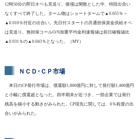
12時50分の即日オペも見送り。後場は閑散とした中、特段出合い
なくすべて終了した。ターム物はショートタームで▲0.055％～
▲0.010％付近の出合い。先日付スタートの共通担保資金供給オペ
は見送り。無担保コールO/N加重平均金利速報値は前日確報値比
▲0.031％の▲0.043％となった。（MY）
ＮＣＤ･ＣＰ市場
本日のCP発行市場は、償還額1,800億円に対して発行額1,400億円
と小幅に償還超となった。四半期末が近づき、一部企業では発行
残高を縮小する動きがみられた。CP現先に関しては、0％程度の出
合いがみられた。