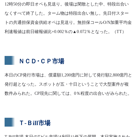
12時50分の即日オペも見送り。後場は閑散とした中、特段出合い
なくすべて終了した。ターム物は特段出合い無し。先日付スター
トの共通担保資金供給オペは見送り。無担保コールO/N加重平均金
利速報値は前日確報値比+0.002％の▲0.072％となった。（TT）
ＮＣＤ･ＣＰ市場
本日のCP発行市場は、償還額1,200億円に対して発行額2,800億円と
発行超となった。スポットが五・十日ということで大型案件が複
数件みられた。CP現先に関しては、0％程度の出合いがみられた。
Ｔ-Ｂill市場
T-Bill市場 本日のTビル市場は利回り低下の展開。本日実施された