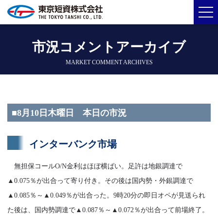
市況コメントアーカイブ
MARKET COMMENT ARCHIVES
■8月10日木曜日 本日の市況
インターバンク市場
無担保コールO/N金利はほぼ横ばい。足許は地銀調達で
▲0.075％が出合って寄り付き。その後は国内勢・外銀調達で
▲0.085％～▲0.049％が出合った。9時20分の即日オペが見送られ
た後は、国内勢調達で▲0.087％～▲0.072％が出合って前場終了。