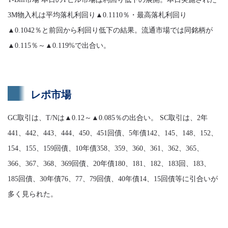
3M物入札は平均落札利回り▲0.1110％・最高落札利回り
▲0.1042％と前回から利回り低下の結果。流通市場では同銘柄が
▲0.115％～▲0.119%で出合い。
レポ市場
GC取引は、T/Nは▲0.12～▲0.085％の出合い。 SC取引は、2年
441、442、443、444、450、451回債、5年債142、145、148、152、
154、155、159回債、10年債358、359、360、361、362、365、
366、367、368、369回債、20年債180、181、182、183回、183、
185回債、30年債76、77、79回債、40年債14、15回債等に引合いが
多く見られた。