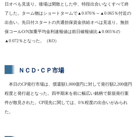
日オペも見送り。後場は閑散とした中、特段出合いなくすべて終
了した。ターム物はショートタームで▲0.070％～▲0.065％付近の
出合い。先日付スタートの共通担保資金供給オペは見送り。無担
保コールO/N加重平均金利速報値は前日確報値比▲0.003％の
▲0.072％となった。（KO）
ＮＣＤ･ＣＰ市場
本日のCP発行市場は、償還額1,000億円に対して発行額2,200億円
程度と発行超となった。四半期末を前に幅広い銘柄で新規発行案
件が散見された。CP現先に関しては、0％程度の出合いがみられ
た。