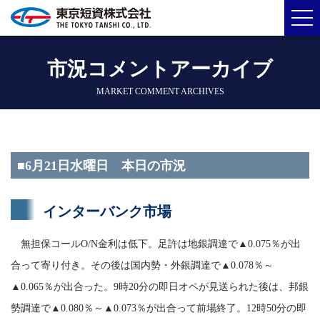
市況コメントアーカイブ
MARKET COMMENT ARCHIVES
■6月21日水曜日 本日の市況
インターバンク市場
無担保コールO/N金利は低下。足許は地銀調達で▲0.075％が出
合って寄り付き。その後は国内勢・外銀調達で▲0.078％～
▲0.065％が出合った。9時20分の即日オペが見送られた後は、邦銀
勢調達で▲0.080％～▲0.073％が出合って前場終了。12時50分の即