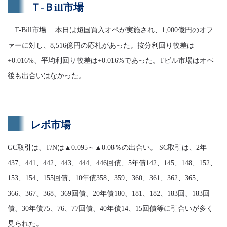
Ｔ-Ｂill市場
T-Bill市場 本日は短国買入オペが実施され、1,000億円のオフ
ァーに対し、8,516億円の応札があった。按分利回り較差は
+0.016%、平均利回り較差は+0.016%であった。Tビル市場はオペ
後も出合いはなかった。
レポ市場
GC取引は、T/Nは▲0.095～▲0.08％の出合い。 SC取引は、2年
437、441、442、443、444、446回債、5年債142、145、148、152、
153、154、155回債、10年債358、359、360、361、362、365、
366、367、368、369回債、20年債180、181、182、183回、183回
債、30年債75、76、77回債、40年債14、15回債等に引合いが多く
見られた。