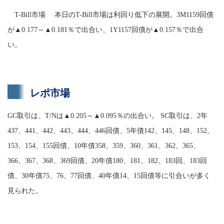
T-Bill市場 本日のT-Bill市場は利回り低下の展開。3M1159回債
が▲0.177～▲0.181％で出合い、1Y1157回債が▲0.157％で出合
い。
レポ市場
GC取引は、T/Nは▲0.205～▲0.095％の出合い。 SC取引は、2年
437、441、442、443、444、446回債、5年債142、145、148、152、
153、154、155回債、10年債358、359、360、361、362、365、
366、367、368、369回債、20年債180、181、182、183回、183回
債、30年債75、76、77回債、40年債14、15回債等に引合いが多く
見られた。