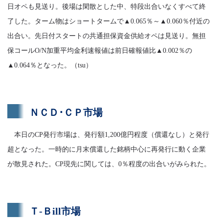
日オペも見送り。後場は閑散とした中、特段出合いなくすべて終
了した。ターム物はショートタームで▲0.065％～▲0.060％付近の
出合い。先日付スタートの共通担保資金供給オペは見送り。無担
保コールO/N加重平均金利速報値は前日確報値比▲0.002％の
▲0.064％となった。（tsu）
ＮＣＤ･ＣＰ市場
本日のCP発行市場は、発行額1,200億円程度（償還なし）と発行
超となった。一時的に月末償還した銘柄中心に再発行に動く企業
が散見された。CP現先に関しては、0％程度の出合いがみられた。
Ｔ-Ｂill市場