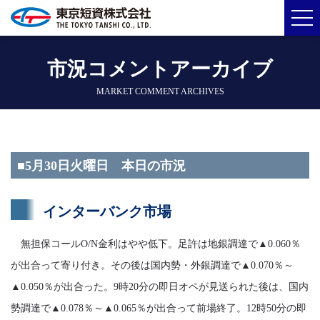
市況コメントアーカイブ
MARKET COMMENT ARCHIVES
■5月30日火曜日 本日の市況
インターバンク市場
無担保コールO/N金利はやや低下。足許は地銀調達で▲0.060％
が出合って寄り付き。その後は国内勢・外銀調達で▲0.070％～
▲0.050％が出合った。9時20分の即日オペが見送られた後は、国内
勢調達で▲0.078％～▲0.065％が出合って前場終了。12時50分の即