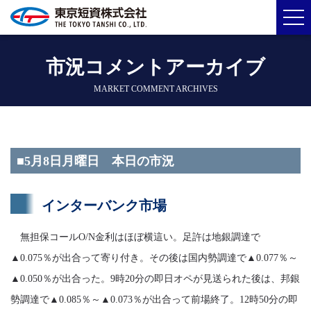
市況コメントアーカイブ
MARKET COMMENT ARCHIVES
■5月8日月曜日 本日の市況
インターバンク市場
無担保コールO/N金利はほぼ横這い。足許は地銀調達で
▲0.075％が出合って寄り付き。その後は国内勢調達で▲0.077％～
▲0.050％が出合った。9時20分の即日オペが見送られた後は、邦銀
勢調達で▲0.085％～▲0.073％が出合って前場終了。12時50分の即