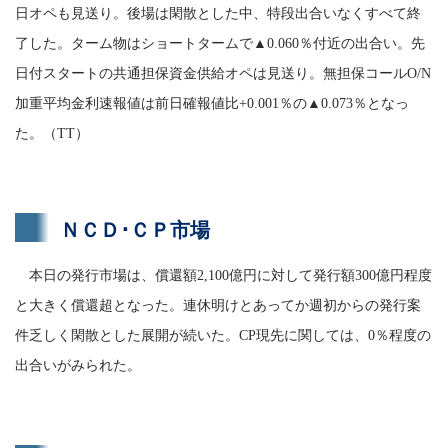
日オペも見送り。後場は閑散とした中、特段出合いなくすべて終
了した。ターム物はショートタームで▲0.060％付近の出合い。先
日付スタートの共通担保資金供給オペは見送り。無担保コールO/N
加重平均金利速報値は前日確報値比+0.001％の▲0.073％となっ
た。（TT）
ＮＣＤ･ＣＰ市場
本日の発行市場は、償還額2,100億円に対して発行額300億円程度
と大きく償還超となった。連休明けとあってか週初からの発行案
件乏しく閑散とした展開が続いた。CP現先に関しては、0％程度の
出合いがみられた。