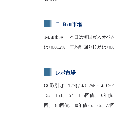
Ｔ-Ｂill市場
T-Bill市場 本日は短国買入オペ
は+0.012%、平均利回り較差は
レポ市場
GC取引は、T/Nは▲0.255～▲0.2
152、153、154、155回債、10年債3
回、183回債、30年債75、76、