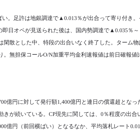
い。足許は地銀調達で▲0.013％が出合って寄り付き。そ
分の即日オペが見送られた後は、国内勢調達で▲0.035％～
場は閑散とした中、特段の出合いなく終了した。ターム
無担保コールO/N加重平均金利速報値は前日確報値比▲0.
700億円に対して発行額1,400億円と連日の償還超とな
動きが続いている。CP現先に関しては、0％程度の出合
000億円（前回横ばい）となるなか、平均落札レート0.01