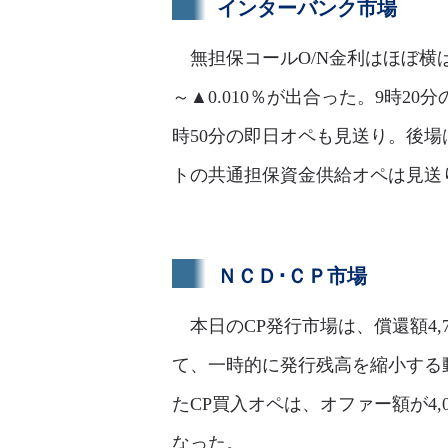
インターバンク市場
無担保コールO/N金利はほぼ横ば
～▲0.010％が出合った。9時20
時50分の即日オペも見送り。後
トの共通担保資金供給オペは見送り。
ＮＣＤ･ＣＰ市場
本日のCP発行市場は、償還額4,
て、一時的に発行残高を縮小する
たCP買入オペは、オファー額が4,
なった。