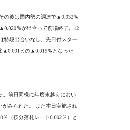
の後は国内勢の調達で▲0.032％
▲0.020％が出合って前場終了。12
物は特段出合いなし。先日付スター
001％の▲0.015％となった。
った。前日同様に年度末越えにおい
いがみられた。 また本日実施され
8％（按分落札レート0.002％）と