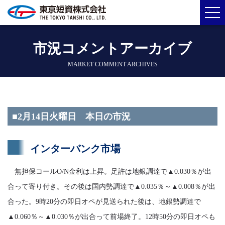
市況コメントアーカイブ
MARKET COMMENT ARCHIVES
■2月14日火曜日 本日の市況
インターバンク市場
無担保コールO/N金利は上昇。足許は地銀調達で▲0.030％が出
合って寄り付き。その後は国内勢調達で▲0.035％～▲0.008％が出
合った。9時20分の即日オペが見送られた後は、地銀勢調達で
▲0.060％～▲0.030％が出合って前場終了。12時50分の即日オペも