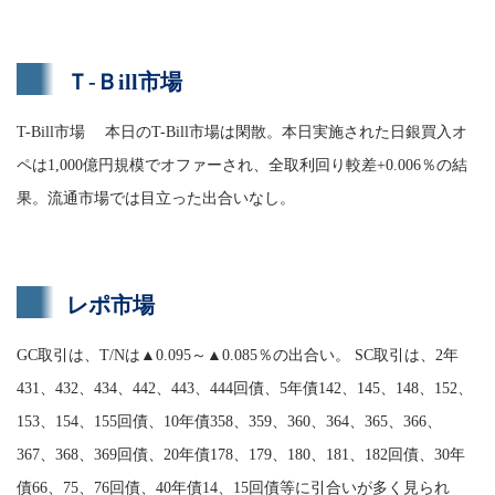
Ｔ-Ｂill市場
T-Bill市場 本日のT-Bill市場は閑散。本日実施された日銀買入オ
ペは1,000億円規模でオファーされ、全取利回り較差+0.006％の結
果。流通市場では目立った出合いなし。
レポ市場
GC取引は、T/Nは▲0.095～▲0.085％の出合い。 SC取引は、2年
431、432、434、442、443、444回債、5年債142、145、148、152、
153、154、155回債、10年債358、359、360、364、365、366、
367、368、369回債、20年債178、179、180、181、182回債、30年
債66、75、76回債、40年債14、15回債等に引合いが多く見られ