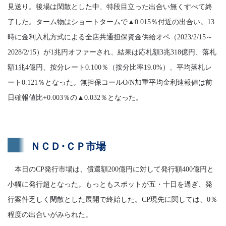
見送り。後場は閑散とした中、特段目立った出合い無くすべて終
了した。ターム物はショートタームで▲0.015％付近の出合い。13
時に金利入札方式による全店共通担保資金供給オペ（2023/2/15～
2028/2/15）が1兆円オファーされ、結果は応札額3兆318億円、落札
額1兆4億円、按分レート0.100％（按分比率19.0%）、平均落札レ
ート0.121％となった。無担保コールO/N加重平均金利速報値は前
日確報値比+0.003％の▲0.032％となった。
ＮＣＤ･ＣＰ市場
本日のCP発行市場は、償還額200億円に対して発行額400億円と
小幅に発行超となった。もっともスポットが五・十日を過ぎ、発
行案件乏しく閑散とした展開で終始した。CP現先に関しては、0％
程度の出合いがみられた。