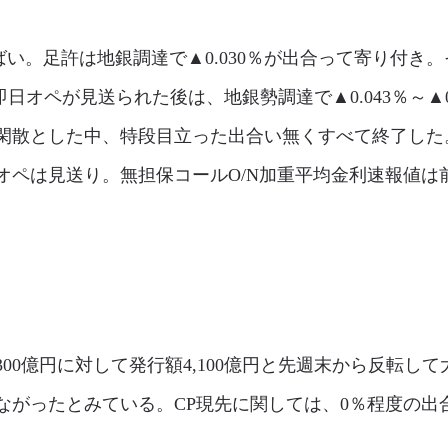
い。足許は地銀調達で▲0.030％が出合って寄り付き。そ
の即日オペが見送られた後は、地銀勢調達で▲0.043％～▲
は閑散とした中、特段目立った出合い無くすべて終了し
は見送り。無担保コールO/N加重平均金利速報値は前日確報
300億円に対して発行額4,100億円と先週末から反転し
ながったとみている。CP現先に関しては、0％程度の出