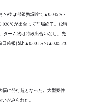
の後は邦銀勢調達で▲0.045％～
0.038％が出合って前場終了。12時
た。ターム物は特段出合いなし。先
値比▲0.001％の▲0.035％
て大幅に発行超となった。大型案件
合いがみられた。