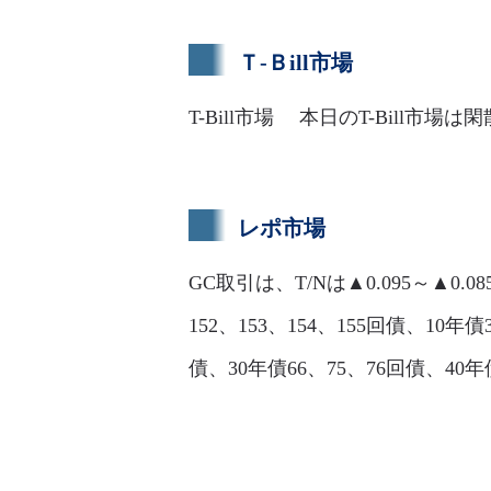
Ｔ-Ｂill市場
T-Bill市場 本日のT-Bill
レポ市場
GC取引は、T/Nは▲0.095～▲0.0
152、153、154、155回債、10年債3
債、30年債66、75、76回債、4