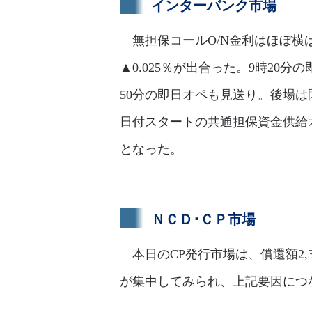
インターバンク市場
無担保コールO/N金利はほぼ横ば
▲0.025％が出合った。9時20分
50分の即日オペも見送り。後場
日付スタートの共通担保資金供給オペ
となった。
ＮＣＤ･ＣＰ市場
本日のCP発行市場は、償還額2,
が集中してみられ、上記要因につ