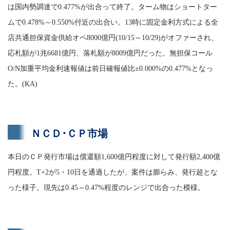
は国内勢調達で0.477%が出合って終了。ターム物はショートター
ムで0.478%～0.550%付近の出合い。13時に固定金利方式による全
店共通担保資金供給オペ8000億円(10/15～10/29)がオファーされ、
応札額が1兆6681億円、落札額が8009億円だった。無担保コール
O/N加重平均金利速報値は前日確報値比±0.000%の0.477%となっ
た。(KA)
ＮＣＤ･ＣＰ市場
本日のＣＰ発行市場は償還額1,600億円程度に対して発行額2,400億
円程度。T+2が5・10日を通過したが、案件は膨らみ、発行超とな
った様子。現先は0.45～0.47%程度のレンジで出合った模様。