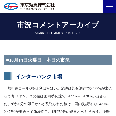
市況コメントアーカイブ
MARKET COMMENT ARCHIVES
■10月14日火曜日 本日の市況
インターバンク市場
無担保コールO/N金利は横ばい。足許は邦銀調達で0.477%が出合
って寄り付き。その後は国内勢調達で0.477%～0.478%が出合っ
た。9時20分の即日オペが見送られた後は、国内勢調達で0.470%～
0.477%が出合って前場終了。12時50分の即日オペも見送り。後場