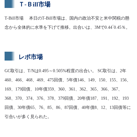
Ｔ-Ｂill市場
T-Bill市場 本日のT-Bill市場は、国内の政治不安と米中関税の懸
念から全体的に水準を下げて推移。出合いは、3Mで0.44‾0.45％。
レポ市場
GC取引は、T/Nは0.495～0.505%程度の出合い。 SC取引は、2年
460、466、468、469、475回債、5年債146、149、150、155、156、
169、179回債、10年債359、360、361、362、365、366、367、
368、370、374、376、378、379回債、20年債187、191、192、193
回債、30年債65、76、85、86、87回債、40年債8、12、13回債等に
引合いが多く見られた。