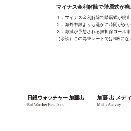
マイナス金利解除で階層式が廃
１．マイナス金利解除で階層式が廃止
２．海外中銀よりも遥かに時間がかか
３．激減が予想される無担保コール市
（余談）この為替レートではB級にな
日銀ウォッチャー 加藤出
加藤 出 メデ
BoJ Watcher Kato Izuru
Media Activity