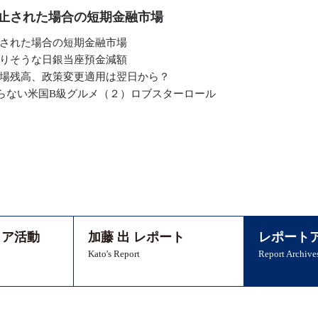
止された場合の短期金融市場
された場合の短期金融市場
りそうな日銀当座預金減額
場残高、政策変更適用は翌日から？
らない米国B級グルメ（２）ロブスターロール
ィア活動
加藤 出 レポート
レポート
Kato's Report
Report Archive