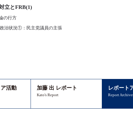
立とFRB(1)
論の行方
政治状況①：民主党議員の主張
ィア活動
加藤 出 レポート
レポート
Kato's Report
Report Archive