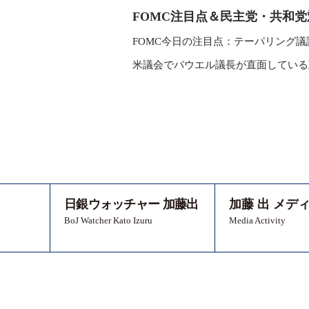
FOMC注目点＆民主党・共和党対
FOMC今日の注目点：テーパリング議
米議会でパウエル議長が直面している
日銀ウォッチャー 加藤出
加藤 出 メデ
BoJ Watcher Kato Izuru
Media Activity