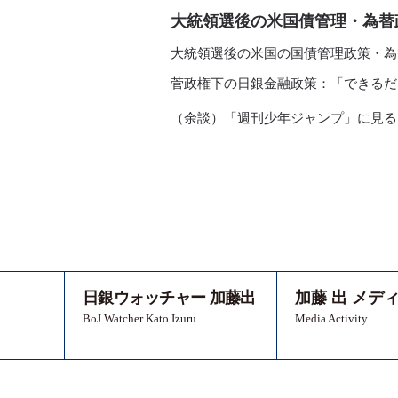
大統領選後の米国債管理・為替
大統領選後の米国の国債管理政策・為
菅政権下の日銀金融政策：「できるだ
（余談）「週刊少年ジャンプ」に見る
日銀ウォッチャー 加藤出
加藤 出 メデ
BoJ Watcher Kato Izuru
Media Activity