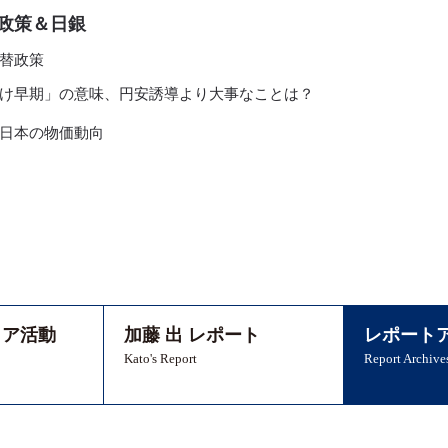
政策＆日銀
替政策
け早期」の意味、円安誘導より大事なことは？
日本の物価動向
ィア活動
加藤 出 レポート
レポート
Kato's Report
Report Archive