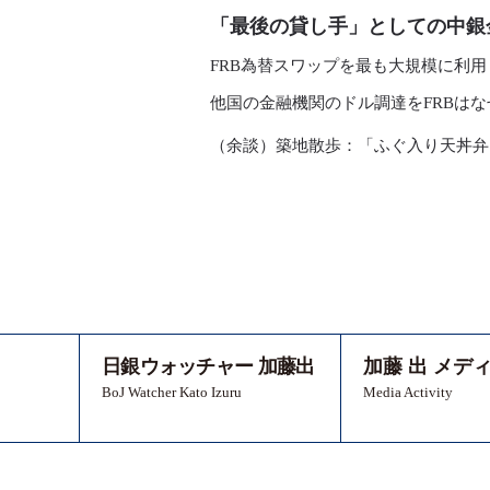
「最後の貸し手」としての中銀
FRB為替スワップを最も大規模に利
他国の金融機関のドル調達をFRBは
（余談）築地散歩：「ふぐ入り天丼弁
日銀ウォッチャー 加藤出
加藤 出 メデ
BoJ Watcher Kato Izuru
Media Activity