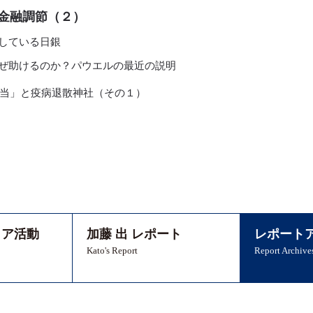
金融調節（２）
用している日銀
なぜ助けるのか？パウエルの最近の説明
当」と疫病退散神社（その１）
ィア活動
加藤 出 レポート
レポート
Kato's Report
Report Archive