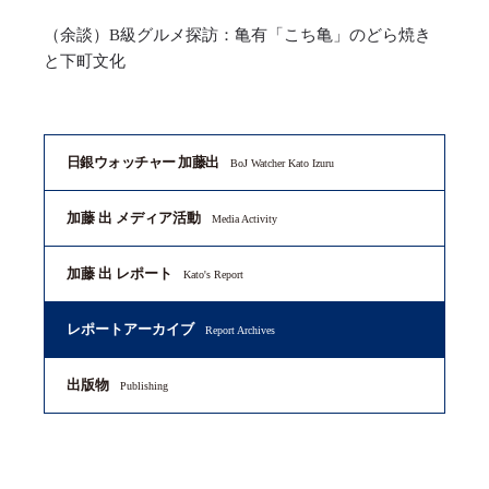
（余談）B級グルメ探訪：亀有「こち亀」のどら焼き
と下町文化
日銀ウォッチャー 加藤出
BoJ Watcher Kato Izuru
加藤 出 メディア活動
Media Activity
加藤 出 レポート
Kato's Report
レポートアーカイブ
Report Archives
出版物
Publishing